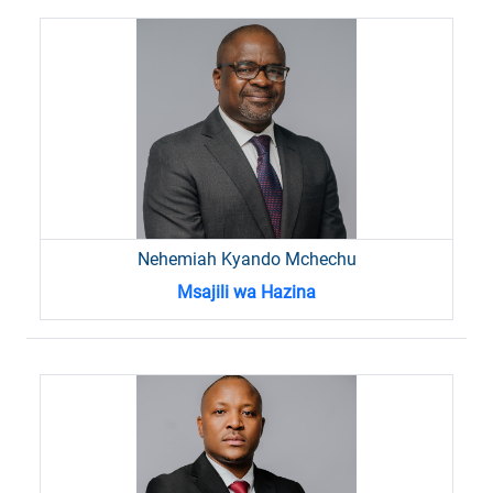
Nehemiah Kyando Mchechu
Msajili wa Hazina