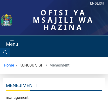
ENGLISH
OFISI YA
MSAJILI WA
HAZINA
Menu
Home
KUHUSU SISI
Menejimenti
MENEJIMENTI
management