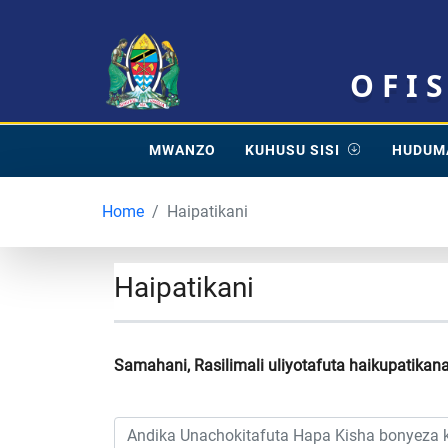
OFI
MWANZO
KUHUSU SISI
HUDUM
Home
Haipatikani
Haipatikani
Samahani, Rasilimali uliyotafuta haikupatikana