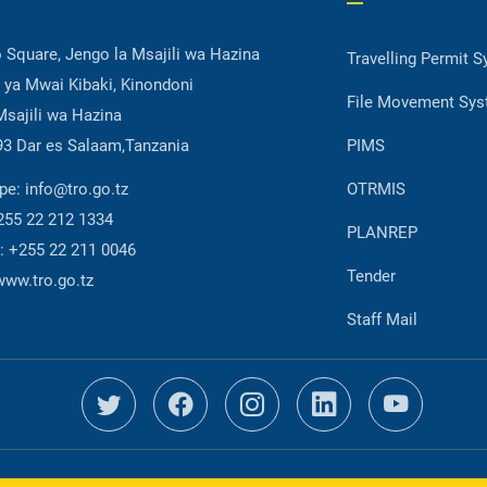
Square, Jengo la Msajili wa Hazina
Travelling Permit 
 ya Mwai Kibaki, Kinondoni
File Movement Sy
 Msajili wa Hazina
93 Dar es Salaam,Tanzania
PIMS
epe:
info@tro.go.tz
OTRMIS
255 22 212 1334
PLANREP
 :
+255 22 211 0046
Tender
www.tro.go.tz
Staff Mail