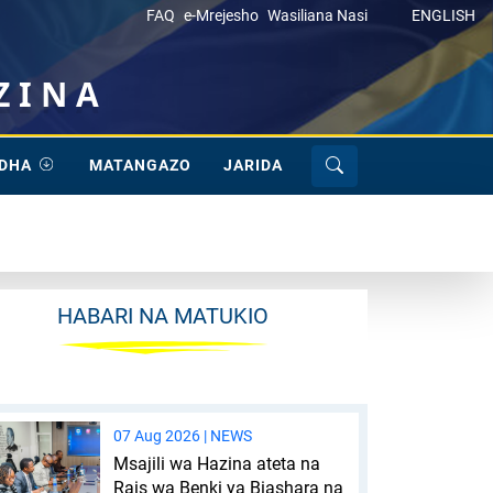
FAQ
e-Mrejesho
Wasiliana Nasi
ENGLISH
ZINA
EDHA
MATANGAZO
JARIDA
HABARI NA MATUKIO
07 Aug 2026 |
NEWS
Msajili wa Hazina ateta na
Rais wa Benki ya Biashara na