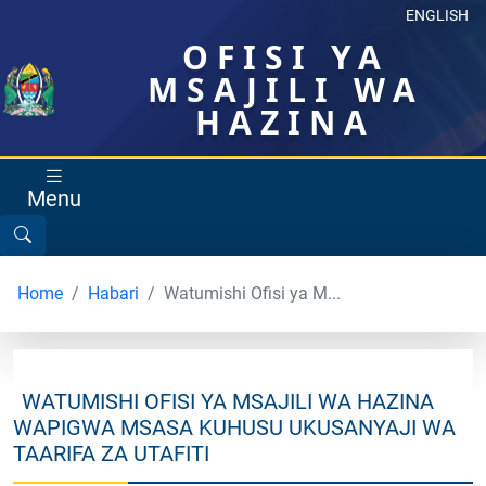
ENGLISH
OFISI YA
MSAJILI WA
HAZINA
Menu
Home
Habari
Watumishi Ofisi ya M...
WATUMISHI OFISI YA MSAJILI WA HAZINA
WAPIGWA MSASA KUHUSU UKUSANYAJI WA
TAARIFA ZA UTAFITI