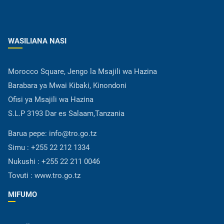
WASILIANA NASI
Morocco Square, Jengo la Msajili wa Hazina
Barabara ya Mwai Kibaki, Kinondoni
Ofisi ya Msajili wa Hazina
S.L.P 3193 Dar es Salaam,Tanzania
Barua pepe:
info@tro.go.tz
Simu :
+255 22 212 1334
Nukushi :
+255 22 211 0046
Tovuti :
www.tro.go.tz
MIFUMO