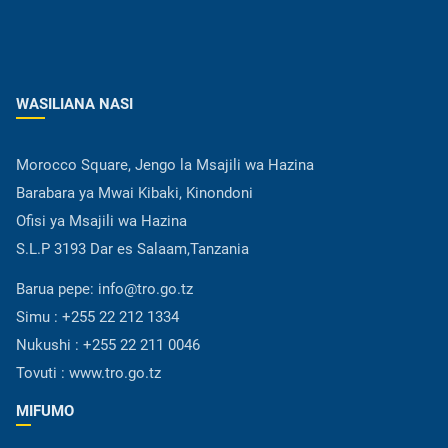
WASILIANA NASI
Morocco Square, Jengo la Msajili wa Hazina
Barabara ya Mwai Kibaki, Kinondoni
Ofisi ya Msajili wa Hazina
S.L.P 3193 Dar es Salaam,Tanzania
Barua pepe:
info@tro.go.tz
Simu :
+255 22 212 1334
Nukushi :
+255 22 211 0046
Tovuti :
www.tro.go.tz
MIFUMO