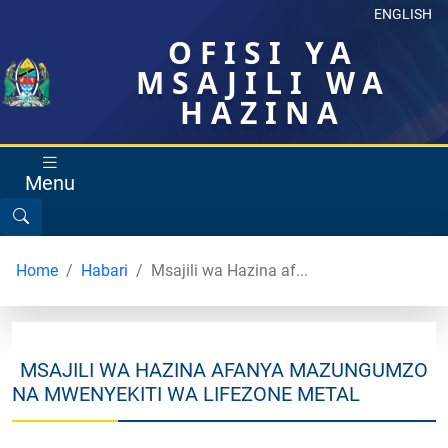
ENGLISH
OFISI YA
MSAJILI WA
HAZINA
Menu
Home
Habari
Msajili wa Hazina af...
MSAJILI WA HAZINA AFANYA MAZUNGUMZO
NA MWENYEKITI WA LIFEZONE METAL