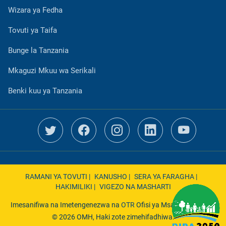
Wizara ya Fedha
Tovuti ya Taifa
Bunge la Tanzania
Mkaguzi Mkuu wa Serikali
Benki kuu ya Tanzania
RAMANI YA TOVUTI |
KANUSHO |
SERA YA FARAGHA |
HAKIMILIKI |
VIGEZO NA MASHARTI
Imesanifiwa na Imetengenezwa na
OTR
Ofisi ya Msajili wa Hazina
© 2026 OMH, Haki zote zimehifadhiwa.