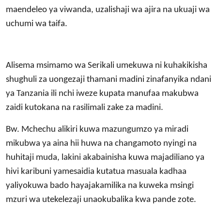
maendeleo ya viwanda, uzalishaji wa ajira na ukuaji wa
uchumi wa taifa.
Alisema msimamo wa Serikali umekuwa ni kuhakikisha
shughuli za uongezaji thamani madini zinafanyika ndani
ya Tanzania ili nchi iweze kupata manufaa makubwa
zaidi kutokana na rasilimali zake za madini.
Bw. Mchechu alikiri kuwa mazungumzo ya miradi
mikubwa ya aina hii huwa na changamoto nyingi na
huhitaji muda, lakini akabainisha kuwa majadiliano ya
hivi karibuni yamesaidia kutatua masuala kadhaa
yaliyokuwa bado hayajakamilika na kuweka msingi
mzuri wa utekelezaji unaokubalika kwa pande zote.