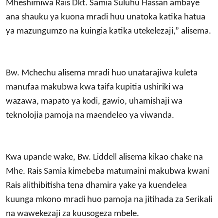
Mheshimiwa Rais Dkt. Samia Suluhu Hassan ambaye
ana shauku ya kuona mradi huu unatoka katika hatua
ya mazungumzo na kuingia katika utekelezaji,” alisema.
Bw. Mchechu alisema mradi huo unatarajiwa kuleta
manufaa makubwa kwa taifa kupitia ushiriki wa
wazawa, mapato ya kodi, gawio, uhamishaji wa
teknolojia pamoja na maendeleo ya viwanda.
Kwa upande wake, Bw. Liddell alisema kikao chake na
Mhe. Rais Samia kimebeba matumaini makubwa kwani
Rais alithibitisha tena dhamira yake ya kuendelea
kuunga mkono mradi huo pamoja na jitihada za Serikali
na wawekezaji za kuusogeza mbele.