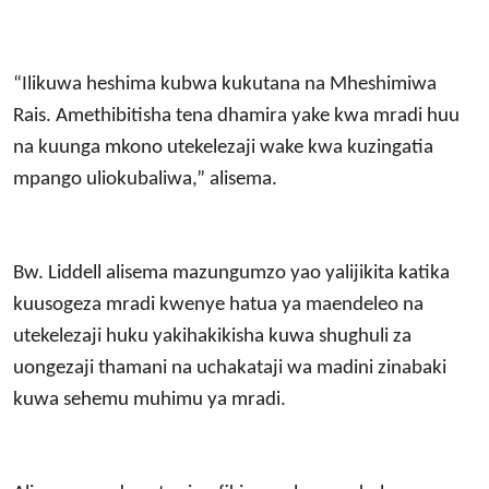
“Ilikuwa heshima kubwa kukutana na Mheshimiwa
Rais. Amethibitisha tena dhamira yake kwa mradi huu
na kuunga mkono utekelezaji wake kwa kuzingatia
mpango uliokubaliwa,” alisema.
Bw. Liddell alisema mazungumzo yao yalijikita katika
kuusogeza mradi kwenye hatua ya maendeleo na
utekelezaji huku yakihakikisha kuwa shughuli za
uongezaji thamani na uchakataji wa madini zinabaki
kuwa sehemu muhimu ya mradi.