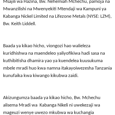
Msajili wa Hazina, Bw. Nehemiah Mchechu, pamoja na
Mwanzilishi na Mwenyekiti Mtendaji wa Kampuni ya
Kabanga Nickel Limited na Lifezone Metals (NYSE: LZM),
Bw. Keith Liddell.
Baada ya kikao hicho, viongozi hao walieleza
kuridhishwa na maendeleo yaliyofikiwa hadi sasa na
kuthibitisha dhamira yao ya kuendelea kuusukuma
mbele mradi huo kwa namna itakayoiwezesha Tanzania
kunufaika kwa kiwango kikubwa zaidi.
Akizungumza baada ya kikao hicho, Bw. Mchechu
alisema Mradi wa Kabanga Nikeli ni uwekezaji wa
mageuzi wenye uwezo mkubwa wa kuchangia