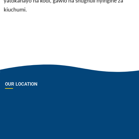
yatokanayo na kodi, gawio na shughuli nyingine za
kiuchumi.
OUR LOCATION