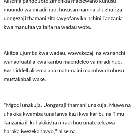
Alisema pande zote zimefikia maelewano kuhusu
muundo wa mradi huo, hususan namna shughuli za
uongezaji thamani zitakavyofanyika nchini Tanzania
kwa manufaa ya taifa na wadau wote.
Akitoa ujumbe kwa wadau, wawekezaji na wananchi
wanaofuatilia kwa karibu maendeleo ya mradi huo,
Bw. Liddell alisema ana matumaini makubwa kuhusu
mustakabali wake.
“Mgodi unakuja. Uongezaji thamani unakuja. Muwe na
uhakika kwamba tunafanya kazi kwa karibu na Timu
Tanzania ili kuhakikisha mradi huu unatekelezwa
haraka iwezekanavyo,” alisema.