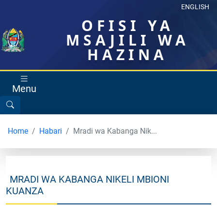
ENGLISH
OFISI YA
MSAJILI WA
HAZINA
Menu
Home
Habari
Mradi wa Kabanga Nik...
MRADI WA KABANGA NIKELI MBIONI
KUANZA