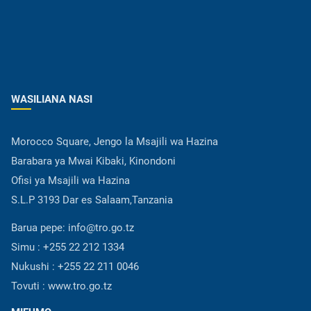
WASILIANA NASI
Morocco Square, Jengo la Msajili wa Hazina
Barabara ya Mwai Kibaki, Kinondoni
Ofisi ya Msajili wa Hazina
S.L.P 3193 Dar es Salaam,Tanzania
Barua pepe:
info@tro.go.tz
Simu :
+255 22 212 1334
Nukushi :
+255 22 211 0046
Tovuti :
www.tro.go.tz