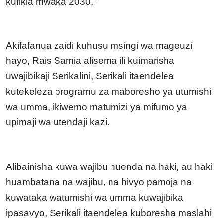
kufikia mwaka 2030.”
Akifafanua zaidi kuhusu msingi wa mageuzi
hayo, Rais Samia alisema ili kuimarisha
uwajibikaji Serikalini, Serikali itaendelea
kutekeleza programu za maboresho ya utumishi
wa umma, ikiwemo matumizi ya mifumo ya
upimaji wa utendaji kazi.
Alibainisha kuwa wajibu huenda na haki, au haki
huambatana na wajibu, na hivyo pamoja na
kuwataka watumishi wa umma kuwajibika
ipasavyo, Serikali itaendelea kuboresha maslahi