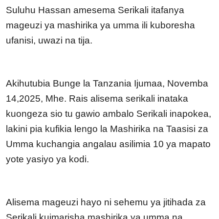
Suluhu Hassan amesema Serikali
itafanya
mageuzi ya mashirika ya umma ili kuboresha
ufanisi, uwazi na tija.
Akihutubia Bunge la Tanzania Ijumaa, Novemba
14,2025, Mhe. Rais alisema
serikali inataka
kuongeza sio tu gawio ambalo Serikali inapokea,
lakini pia kufikia lengo la Mashirika na Taasisi za
Umma kuchangia angalau asilimia 10 ya mapato
yote yasiyo ya kodi.
Alisema mageuzi hayo ni sehemu ya jitihada za
Serikali kuimarisha mashirika ya umma na