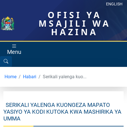
ENGLISH
OFISI YA
MSAJILI WA
HAZINA
Menu
Home
Habari
Serikali yalenga kuo...
SERIKALI YALENGA KUONGEZA MAPATO
YASIYO YA KODI KUTOKA KWA MASHIRIKA YA
UMMA