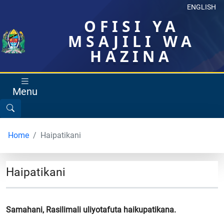
ENGLISH
OFISI YA
MSAJILI WA
HAZINA
Menu
Home
Haipatikani
Haipatikani
Samahani, Rasilimali uliyotafuta haikupatikana.