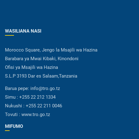
WASILIANA NASI
Morocco Square, Jengo la Msajili wa Hazina
Barabara ya Mwai Kibaki, Kinondoni
Ofisi ya Msajili wa Hazina
S.L.P 3193 Dar es Salaam,Tanzania
Barua pepe:
info@tro.go.tz
Simu :
+255 22 212 1334
Nukushi :
+255 22 211 0046
Tovuti :
www.tro.go.tz
MIFUMO